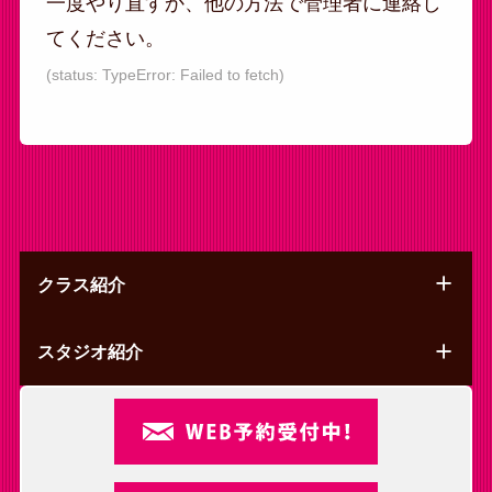
一度やり直すか、他の方法で管理者に連絡し
さ
さ
さ
てください。
れ
れ
れ
て
て
て
(status: TypeError: Failed to fetch)
い
い
い
る
る
る
画
画
画
面
面
面
で
で
で
す。
す。
す。
クラス紹介
スタジオ紹介