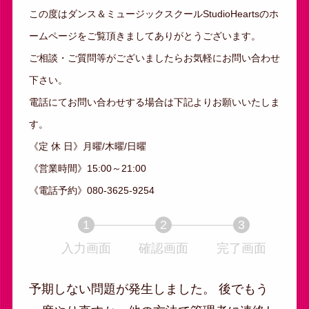
この度はダンス＆ミュージックスクールStudioHeartsのホ
ームページをご覧頂きましてありがとうございます。
ご相談・ご質問等がございましたらお気軽にお問い合わせ
下さい。
電話にてお問い合わせする場合は下記よりお願いいたしま
す。
《定 休 日》月曜/木曜/日曜
《営業時間》15:00～21:00
《電話予約》080-3625-9254
1
2
3
入力画面
現
確認画面
現
完了画面
現
在
在
在
表
表
表
予期しない問題が発生しました。 後でもう
示
示
示